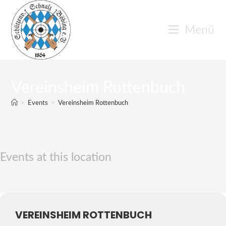
Zum
Inhalt
Menü
springen
Vereinsheim Rottenbuch
>
Events
>
Vereinsheim Rottenbuch
Events at this location
VEREINSHEIM ROTTENBUCH