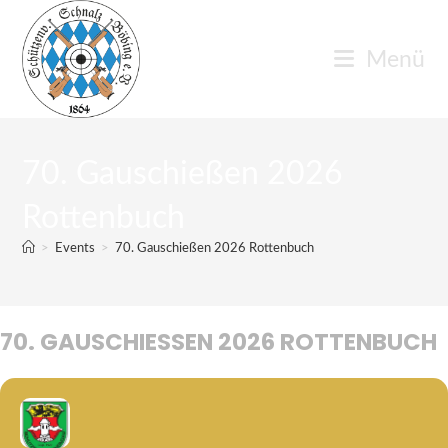
Zum
Inhalt
Menü
springen
70. Gauschießen 2026
Rottenbuch
>
Events
>
70. Gauschießen 2026 Rottenbuch
70. GAUSCHIESSEN 2026 ROTTENBUCH