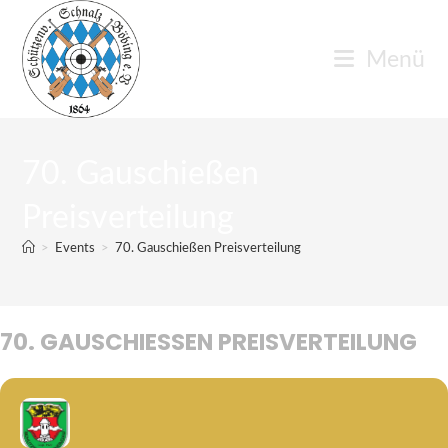
Zum
Inhalt
Menü
springen
70. Gauschießen
Preisverteilung
>
Events
>
70. Gauschießen Preisverteilung
70. GAUSCHIESSEN PREISVERTEILUNG