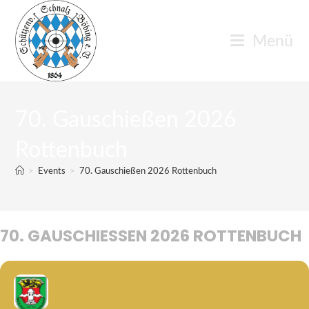
Zum
Inhalt
Menü
springen
70. Gauschießen 2026
Rottenbuch
>
Events
>
70. Gauschießen 2026 Rottenbuch
70. GAUSCHIESSEN 2026 ROTTENBUCH