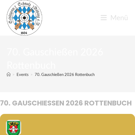
Zum
Inhalt
Menü
springen
70. Gauschießen 2026
Rottenbuch
>
Events
>
70. Gauschießen 2026 Rottenbuch
70. GAUSCHIESSEN 2026 ROTTENBUCH