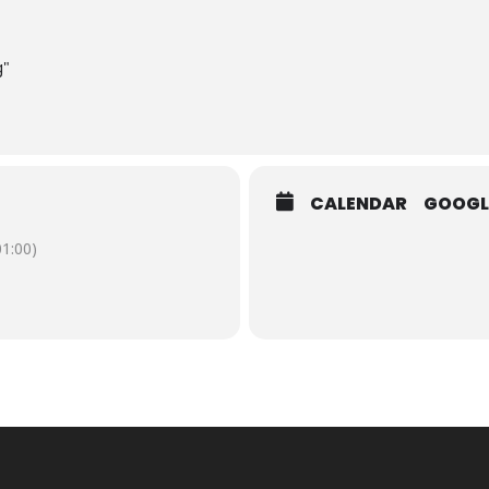
g"
CALENDAR
GOOGL
1:00)