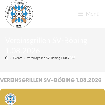
Zum
Inhalt
Menü
springen
Vereinsgrillen SV-Böbing
1.08.2026
>
Events
>
Vereinsgrillen SV-Böbing 1.08.2026
VEREINSGRILLEN SV-BÖBING 1.08.2026