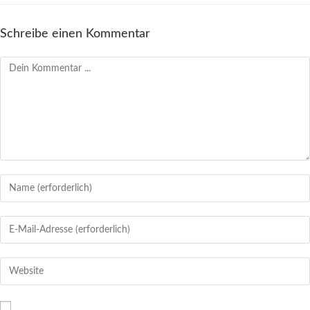
Schreibe einen Kommentar
Kommentieren
Gib
deinen
Namen
Gib
oder
deine
Benutzernamen
E-
Gib
zum
Mail-
deine
Kommentieren
Adresse
Website-
ein