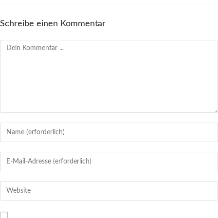
Schreibe einen Kommentar
Kommentieren
Gib
deinen
Namen
Gib
oder
deine
Benutzernamen
E-
Gib
zum
Mail-
deine
Kommentieren
Adresse
Website-
ein