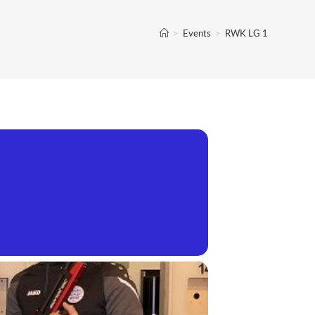
>
Events
>
RWK LG 1