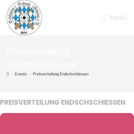
Zum
Inhalt
Menü
springen
Preisverteilung
Endschschiessen
>
Events
>
Preisverteilung Endschschiessen
PREISVERTEILUNG ENDSCHSCHIESSEN