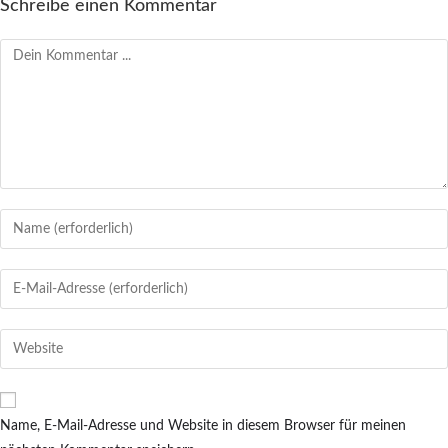
Schreibe einen Kommentar
Kommentieren
Gib
deinen
Namen
Gib
oder
deine
Benutzernamen
E-
Gib
zum
Mail-
deine
Kommentieren
Adresse
Website-
ein
zum
URL
Name, E-Mail-Adresse und Website in diesem Browser für meinen
Kommentieren
ein