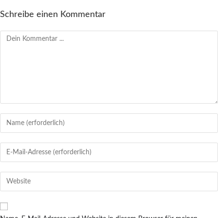
Schreibe einen Kommentar
Kommentieren
Gib
deinen
Namen
Gib
oder
deine
Benutzernamen
E-
Gib
zum
Mail-
deine
Kommentieren
Adresse
Website-
ein
zum
URL