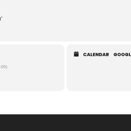
g"
CALENDAR
GOOGL
:00)